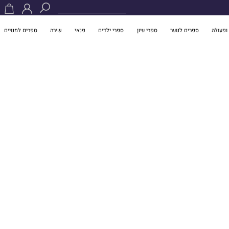
ופעולה
ספרים לנוער
ספרי עיון
ספרי ילדים
פנאי
שירה
ספרים למנויים