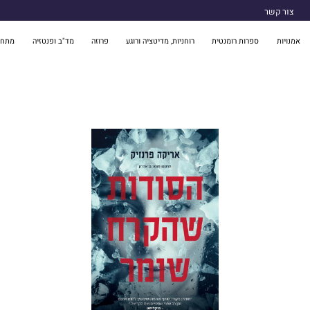
צור קשר
אמנויות
ספרות רומנטית
רוחניות, מדיטציה ורוגע
פרוזה
מד"ב ופנטזיה
מתח 