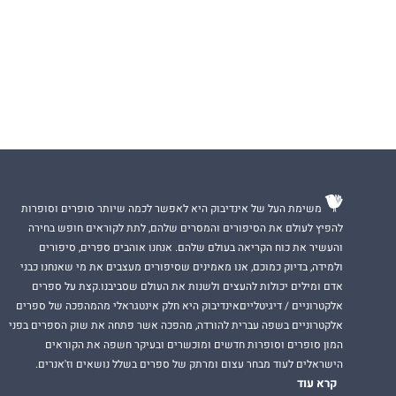
משימת העל של אינדיבוק היא לאפשר לכמה שיותר סופרים וסופרות
להפיץ לעולם את הסיפורים והמסרים שלהם, לתת לקוראים חופש בחירה
והעשיר את כוח הקריאה בעולם שלהם. אנחנו אוהבים ספרים, סיפורים
ולמידה, בדיוק כמוכם, אנו מאמינים שסיפורים מעצבים את מי שאנחנו כבני
אדם ומילים יכולות להעצים ולשנות את העולם שסביבנו.קצת על ספרים
אלקטרוניים / דיגיטלייםאינדיבוק היא חלק אינטגראלי מהמהפכה של ספרים
אלקטרוניים בשפה עברית להורדה, מהפכה אשר פתחה את שוק הספרים בפני
המון סופרים וסופרות חדשים ומוכשרים ובעיקר חשפה את הקוראים
הישראלים לעוד מבחר עצום ומרתק של ספרים בשלל נושאים וז'אנרים.
קרא עוד