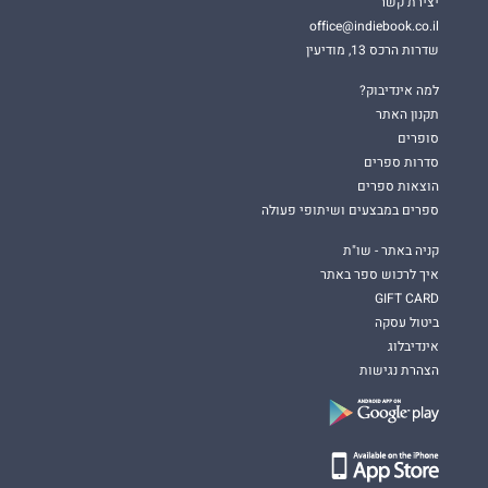
יצירת קשר
office@indiebook.co.il
שדרות הרכס 13, מודיעין
למה אינדיבוק?
תקנון האתר
סופרים
סדרות ספרים
הוצאות ספרים
ספרים במבצעים ושיתופי פעולה
קניה באתר - שו"ת
איך לרכוש ספר באתר
GIFT CARD
ביטול עסקה
אינדיבלוג
הצהרת נגישות