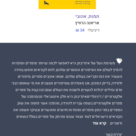
תמות, אהובי
אריאנה הרוויץ
דיגיטלי
34 ₪
משימת העל של אינדיבוק היא לאפשר לכמה שיותר סופרים וסופרות
להפיץ לעולם את הסיפורים והמסרים שלהם, לתת לקוראים חופש בחירה
והעשיר את כוח הקריאה בעולם שלהם. אנחנו אוהבים ספרים, סיפורים
ולמידה, בדיוק כמוכם, אנו מאמינים שסיפורים מעצבים את מי שאנחנו כבני
אדם ומילים יכולות להעצים ולשנות את העולם שסביבנו.קצת על ספרים
אלקטרוניים / דיגיטלייםאינדיבוק היא חלק אינטגראלי מהמהפכה של
ספרים אלקטרוניים בשפה עברית להורדה, מהפכה אשר פתחה את שוק
הספרים בפני המון סופרים וסופרות חדשים ומוכשרים ובעיקר חשפה את
הקוראים הישראלים לעוד מבחר עצום ומרתק של ספרים בשלל נושאים
קרא עוד
וז'אנרים.
יצירת קשר