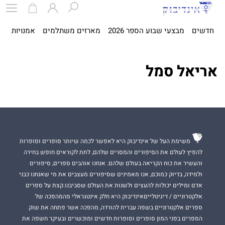
חדשים
מבצעי שבוע הספר 2026
מארזים משתלמים
אמנויות
ספ
אריאל סמל
משימת העל של אינדיבוק היא לאפשר לכמה שיותר סופרים וסופרות
להפיץ לעולם את הסיפורים והמסרים שלהם, לתת לקוראים חופש בחירה
והעשיר את כוח הקריאה בעולם שלהם. אנחנו אוהבים ספרים, סיפורים
ולמידה, בדיוק כמוכם, אנו מאמינים שסיפורים מעצבים את מי שאנחנו כבני
אדם ומילים יכולות להעצים ולשנות את העולם שסביבנו.קצת על ספרים
אלקטרוניים / דיגיטלייםאינדיבוק היא חלק אינטגראלי מהמהפכה של
ספרים אלקטרוניים בשפה עברית להורדה, מהפכה אשר פתחה את שוק
הספרים בפני המון סופרים וסופרות חדשים ומוכשרים ובעיקר חשפה את