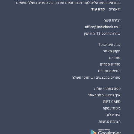
הקוראים הישראלים לעוד מבחר עצום ומרתק של ספרים בשלל נושאים
קרא עוד
וז'אנרים.
יצירת קשר
office@indiebook.co.il
שדרות הרכס 13, מודיעין
למה אינדיבוק?
תקנון האתר
סופרים
סדרות ספרים
הוצאות ספרים
ספרים במבצעים ושיתופי פעולה
קניה באתר - שו"ת
איך לרכוש ספר באתר
GIFT CARD
ביטול עסקה
אינדיבלוג
הצהרת נגישות