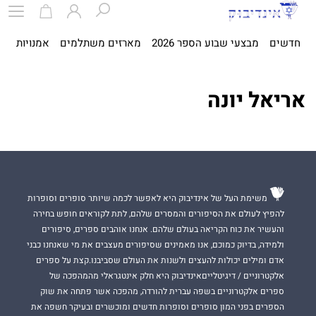
חדשים
מבצעי שבוע הספר 2026
מארזים משתלמים
אמנויות
ספ
אריאל יונה
משימת העל של אינדיבוק היא לאפשר לכמה שיותר סופרים וסופרות
להפיץ לעולם את הסיפורים והמסרים שלהם, לתת לקוראים חופש בחירה
והעשיר את כוח הקריאה בעולם שלהם. אנחנו אוהבים ספרים, סיפורים
ולמידה, בדיוק כמוכם, אנו מאמינים שסיפורים מעצבים את מי שאנחנו כבני
אדם ומילים יכולות להעצים ולשנות את העולם שסביבנו.קצת על ספרים
אלקטרוניים / דיגיטלייםאינדיבוק היא חלק אינטגראלי מהמהפכה של
ספרים אלקטרוניים בשפה עברית להורדה, מהפכה אשר פתחה את שוק
הספרים בפני המון סופרים וסופרות חדשים ומוכשרים ובעיקר חשפה את