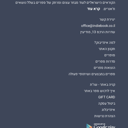
הקוראים הישראלים לעוד מבחר עצום ומרתק של ספרים בשלל נושאים
קרא עוד
וז'אנרים.
יצירת קשר
office@indiebook.co.il
שדרות הרכס 13, מודיעין
למה אינדיבוק?
תקנון האתר
סופרים
סדרות ספרים
הוצאות ספרים
ספרים במבצעים ושיתופי פעולה
קניה באתר - שו"ת
איך לרכוש ספר באתר
GIFT CARD
ביטול עסקה
אינדיבלוג
הצהרת נגישות