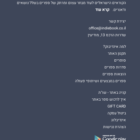
הקוראים הישראלים לעוד מבחר עצום ומרתק של ספרים בשלל נושאים
קרא עוד
וז'אנרים.
יצירת קשר
office@indiebook.co.il
שדרות הרכס 13, מודיעין
למה אינדיבוק?
תקנון האתר
סופרים
סדרות ספרים
הוצאות ספרים
ספרים במבצעים ושיתופי פעולה
קניה באתר - שו"ת
איך לרכוש ספר באתר
GIFT CARD
ביטול עסקה
אינדיבלוג
הצהרת נגישות