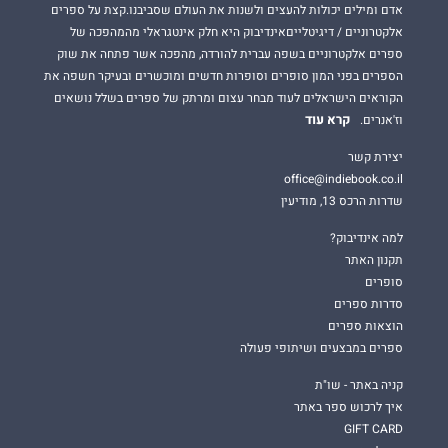
אדם ומילים יכולות להעצים ולשנות את העולם שסביבנו.קצת על ספרים
אלקטרוניים / דיגיטלייםאינדיבוק היא חלק אינטגראלי מהמהפכה של
ספרים אלקטרוניים בשפה עברית להורדה, מהפכה אשר פתחה את שוק
הספרים בפני המון סופרים וסופרות חדשים ומוכשרים ובעיקר חשפה את
הקוראים הישראלים לעוד מבחר עצום ומרתק של ספרים בשלל נושאים
קרא עוד
וז'אנרים.
יצירת קשר
office@indiebook.co.il
שדרות הרכס 13, מודיעין
למה אינדיבוק?
תקנון האתר
סופרים
סדרות ספרים
הוצאות ספרים
ספרים במבצעים ושיתופי פעולה
קניה באתר - שו"ת
איך לרכוש ספר באתר
GIFT CARD