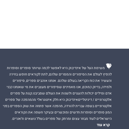
משימת העל של אינדיבוק היא לאפשר לכמה שיותר סופרים וסופרות
להפיץ לעולם את הסיפורים והמסרים שלהם, לתת לקוראים חופש בחירה
והעשיר את כוח הקריאה בעולם שלהם. אנחנו אוהבים ספרים, סיפורים
ולמידה, בדיוק כמוכם, אנו מאמינים שסיפורים מעצבים את מי שאנחנו כבני
אדם ומילים יכולות להעצים ולשנות את העולם שסביבנו.קצת על ספרים
אלקטרוניים / דיגיטלייםאינדיבוק היא חלק אינטגראלי מהמהפכה של ספרים
אלקטרוניים בשפה עברית להורדה, מהפכה אשר פתחה את שוק הספרים בפני
המון סופרים וסופרות חדשים ומוכשרים ובעיקר חשפה את הקוראים
הישראלים לעוד מבחר עצום ומרתק של ספרים בשלל נושאים וז'אנרים.
קרא עוד