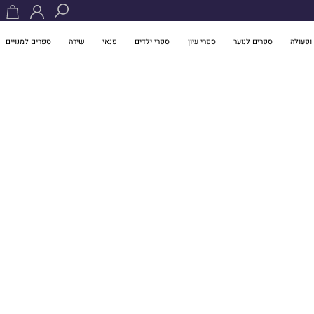
ופעולה
ספרים לנוער
ספרי עיון
ספרי ילדים
פנאי
שירה
ספרים למנויים