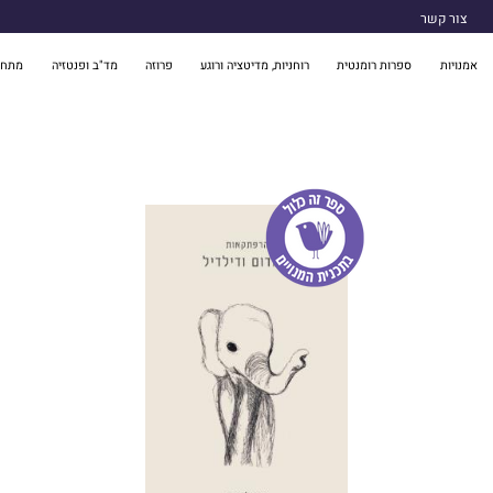
צור קשר
אמנויות
ספרות רומנטית
רוחניות, מדיטציה ורוגע
פרוזה
מד"ב ופנטזיה
מתח 