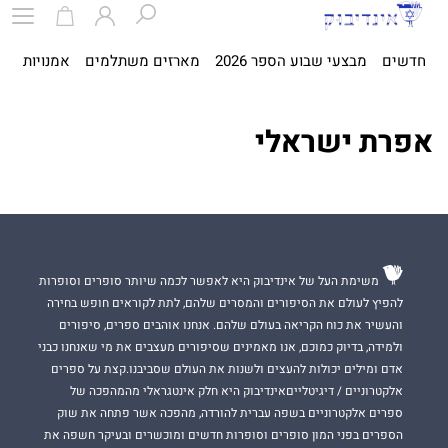
חדשים
מבצעי שבוע הספר 2026
מארזים משתלמים
אמנויות
ספ
אפרת ישראלי
משימת העל של אינדיבוק היא לאפשר לכמה שיותר סופרים וסופרות
להפיץ לעולם את הסיפורים והמסרים שלהם, לתת לקוראים חופש בחירה
והעשיר את כוח הקריאה בעולם שלהם. אנחנו אוהבים ספרים, סיפורים
ולמידה, בדיוק כמוכם, אנו מאמינים שסיפורים מעצבים את מי שאנחנו כבני
אדם ומילים יכולות להעצים ולשנות את העולם שסביבנו.קצת על ספרים
אלקטרוניים / דיגיטלייםאינדיבוק היא חלק אינטגראלי מהמהפכה של
ספרים אלקטרוניים בשפה עברית להורדה, מהפכה אשר פתחה את שוק
הספרים בפני המון סופרים וסופרות חדשים ומוכשרים ובעיקר חשפה את