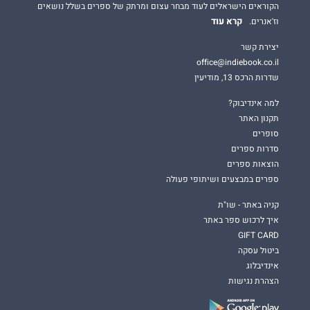
הקוראים הישראלים לעוד מבחר עצום ומרתק של ספרים בשלל נושאים
קרא עוד
וז'אנרים.
יצירת קשר
office@indiebook.co.il
שדרות הרכס 13, מודיעין
למה אינדיבוק?
תקנון האתר
סופרים
סדרות ספרים
הוצאות ספרים
ספרים במבצעים ושיתופי פעולה
קניה באתר - שו"ת
איך לרכוש ספר באתר
GIFT CARD
ביטול עסקה
אינדיבלוג
הצהרת נגישות