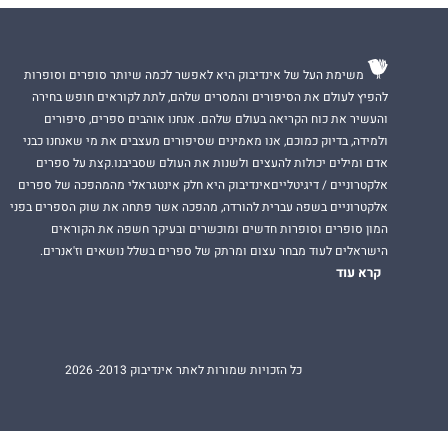
משימת העל של אינדיבוק היא לאפשר לכמה שיותר סופרים וסופרות
להפיץ לעולם את הסיפורים והמסרים שלהם, לתת לקוראים חופש בחירה
והעשיר את כוח הקריאה בעולם שלהם. אנחנו אוהבים ספרים, סיפורים
ולמידה, בדיוק כמוכם, אנו מאמינים שסיפורים מעצבים את מי שאנחנו כבני
אדם ומילים יכולות להעצים ולשנות את העולם שסביבנו.קצת על ספרים
אלקטרוניים / דיגיטלייםאינדיבוק היא חלק אינטגראלי מהמהפכה של ספרים
אלקטרוניים בשפה עברית להורדה, מהפכה אשר פתחה את שוק הספרים בפני
המון סופרים וסופרות חדשים ומוכשרים ובעיקר חשפה את הקוראים
הישראלים לעוד מבחר עצום ומרתק של ספרים בשלל נושאים וז'אנרים.
קרא עוד
כל הזכויות שמורות לאתר אינדיבוק 2013- 2026