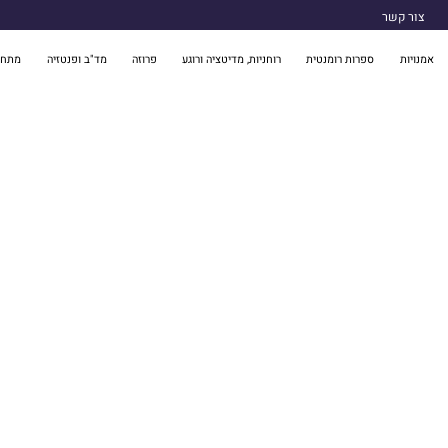
צור קשר
אמנויות
ספרות רומנטית
רוחניות, מדיטציה ורוגע
פרוזה
מד"ב ופנטזיה
מתח 