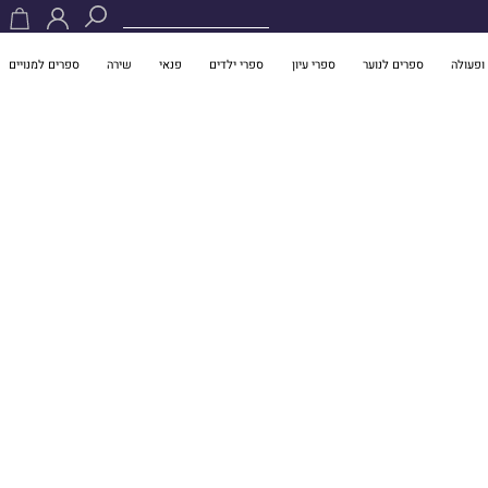
ופעולה
ספרים לנוער
ספרי עיון
ספרי ילדים
פנאי
שירה
ספרים למנויים