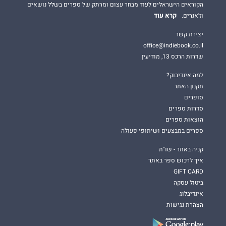
הקוראים הישראלים לעוד מבחר עצום ומרתק של ספרים בשלל נושאים
קרא עוד
וז'אנרים.
יצירת קשר
office@indiebook.co.il
שדרות הרכס 13, מודיעין
למה אינדיבוק?
תקנון האתר
סופרים
סדרות ספרים
הוצאות ספרים
ספרים במבצעים ושיתופי פעולה
קניה באתר - שו"ת
איך לרכוש ספר באתר
GIFT CARD
ביטול עסקה
אינדיבלוג
הצהרת נגישות