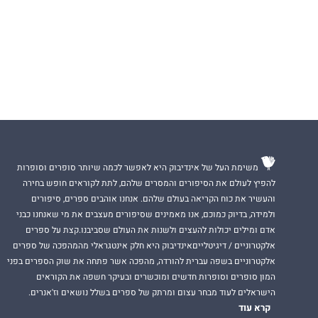
משימת העל של אינדיבוק היא לאפשר לכמה שיותר סופרים וסופרות
להפיץ לעולם את הסיפורים והמסרים שלהם, לתת לקוראים חופש בחירה
והעשיר את כוח הקריאה בעולם שלהם. אנחנו אוהבים ספרים, סיפורים
ולמידה, בדיוק כמוכם, אנו מאמינים שסיפורים מעצבים את מי שאנחנו כבני
אדם ומילים יכולות להעצים ולשנות את העולם שסביבנו.קצת על ספרים
אלקטרוניים / דיגיטלייםאינדיבוק היא חלק אינטגראלי מהמהפכה של ספרים
אלקטרוניים בשפה עברית להורדה, מהפכה אשר פתחה את שוק הספרים בפני
המון סופרים וסופרות חדשים ומוכשרים ובעיקר חשפה את הקוראים
הישראלים לעוד מבחר עצום ומרתק של ספרים בשלל נושאים וז'אנרים.
קרא עוד