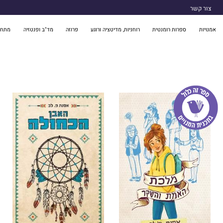
צור קשר
אמנויות
ספרות רומנטית
רוחניות, מדיטציה ורוגע
פרוזה
מד"ב ופנטזיה
מתח 