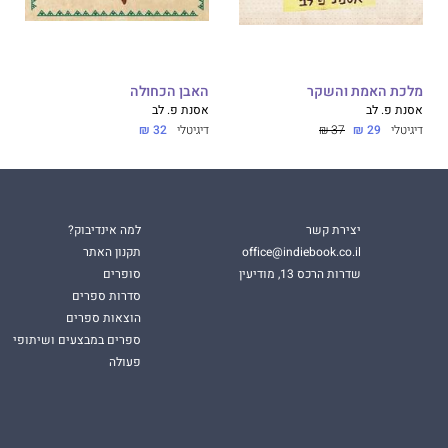
מלכת האמת והשקר
האבן הכחולה
אסנת פ. לב
אסנת פ. לב
דיגיטלי
29 ₪
37 ₪
דיגיטלי
32 ₪
יצירת קשר
למה אינדיבוק?
office@indiebook.co.il
תקנון האתר
שדרות הרכס 13, מודיעין
סופרים
סדרות ספרים
הוצאות ספרים
ספרים במבצעים ושיתופי
פעולה