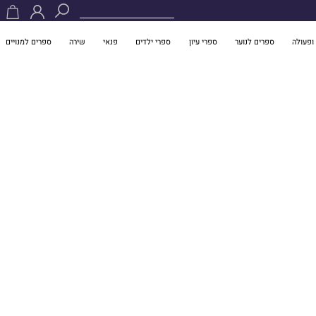
ופעולה
ספרים לנוער
ספרי עיון
ספרי ילדים
פנאי
שירה
ספרים למנויים