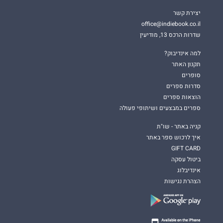
יצירת קשר
office@indiebook.co.il
שדרות הרכס 13, מודיעין
למה אינדיבוק?
תקנון האתר
סופרים
סדרות ספרים
הוצאות ספרים
ספרים במבצעים ושיתופי פעולה
קניה באתר - שו"ת
איך לרכוש ספר באתר
GIFT CARD
ביטול עסקה
אינדיבלוג
הצהרת נגישות