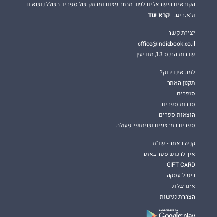
הקוראים הישראלים לעוד מבחר עצום ומרתק של ספרים בשלל נושאים
קרא עוד
וז'אנרים.
יצירת קשר
office@indiebook.co.il
שדרות הרכס 13, מודיעין
למה אינדיבוק?
תקנון האתר
סופרים
סדרות ספרים
הוצאות ספרים
ספרים במבצעים ושיתופי פעולה
קניה באתר - שו"ת
איך לרכוש ספר באתר
GIFT CARD
ביטול עסקה
אינדיבלוג
הצהרת נגישות