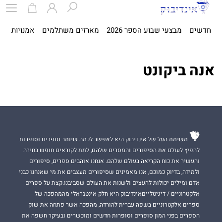
חדשים
מבצעי שבוע הספר 2026
מארזים משתלמים
אמנויות
ספ
אנה ביקונט
משימת העל של אינדיבוק היא לאפשר לכמה שיותר סופרים וסופרות
להפיץ לעולם את הסיפורים והמסרים שלהם, לתת לקוראים חופש בחירה
והעשיר את כוח הקריאה בעולם שלהם. אנחנו אוהבים ספרים, סיפורים
ולמידה, בדיוק כמוכם, אנו מאמינים שסיפורים מעצבים את מי שאנחנו כבני
אדם ומילים יכולות להעצים ולשנות את העולם שסביבנו.קצת על ספרים
אלקטרוניים / דיגיטלייםאינדיבוק היא חלק אינטגראלי מהמהפכה של
ספרים אלקטרוניים בשפה עברית להורדה, מהפכה אשר פתחה את שוק
הספרים בפני המון סופרים וסופרות חדשים ומוכשרים ובעיקר חשפה את