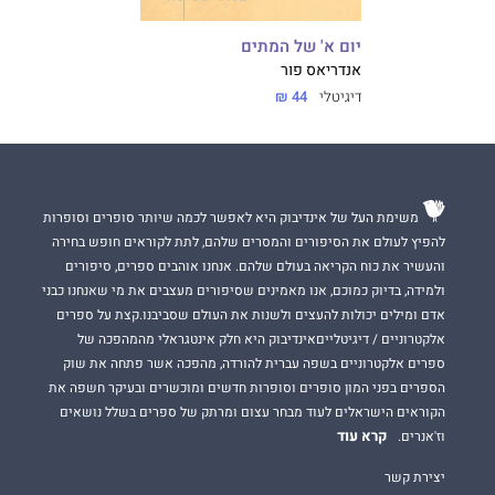
יום א' של המתים
אנדריאס פור
דיגיטלי
44 ₪
משימת העל של אינדיבוק היא לאפשר לכמה שיותר סופרים וסופרות
להפיץ לעולם את הסיפורים והמסרים שלהם, לתת לקוראים חופש בחירה
והעשיר את כוח הקריאה בעולם שלהם. אנחנו אוהבים ספרים, סיפורים
ולמידה, בדיוק כמוכם, אנו מאמינים שסיפורים מעצבים את מי שאנחנו כבני
אדם ומילים יכולות להעצים ולשנות את העולם שסביבנו.קצת על ספרים
אלקטרוניים / דיגיטלייםאינדיבוק היא חלק אינטגראלי מהמהפכה של
ספרים אלקטרוניים בשפה עברית להורדה, מהפכה אשר פתחה את שוק
הספרים בפני המון סופרים וסופרות חדשים ומוכשרים ובעיקר חשפה את
הקוראים הישראלים לעוד מבחר עצום ומרתק של ספרים בשלל נושאים
קרא עוד
וז'אנרים.
יצירת קשר