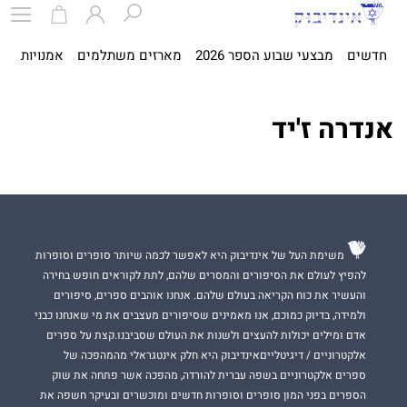
חדשים
מבצעי שבוע הספר 2026
מארזים משתלמים
אמנויות
ספ
אנדרה ז'יד
משימת העל של אינדיבוק היא לאפשר לכמה שיותר סופרים וסופרות
להפיץ לעולם את הסיפורים והמסרים שלהם, לתת לקוראים חופש בחירה
והעשיר את כוח הקריאה בעולם שלהם. אנחנו אוהבים ספרים, סיפורים
ולמידה, בדיוק כמוכם, אנו מאמינים שסיפורים מעצבים את מי שאנחנו כבני
אדם ומילים יכולות להעצים ולשנות את העולם שסביבנו.קצת על ספרים
אלקטרוניים / דיגיטלייםאינדיבוק היא חלק אינטגראלי מהמהפכה של
ספרים אלקטרוניים בשפה עברית להורדה, מהפכה אשר פתחה את שוק
הספרים בפני המון סופרים וסופרות חדשים ומוכשרים ובעיקר חשפה את