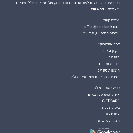
הקוראים הישראלים לעוד מבחר עצום ומרתק של ספרים בשלל נושאים
קרא עוד
וז'אנרים.
יצירת קשר
office@indiebook.co.il
שדרות הרכס 13, מודיעין
למה אינדיבוק?
תקנון האתר
סופרים
סדרות ספרים
הוצאות ספרים
ספרים במבצעים ושיתופי פעולה
קניה באתר - שו"ת
איך לרכוש ספר באתר
GIFT CARD
ביטול עסקה
אינדיבלוג
הצהרת נגישות