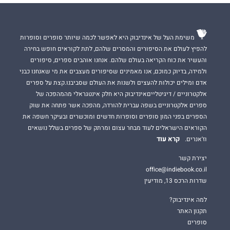
משימת העל של אינדיבוק היא לאפשר לכמה שיותר סופרים וסופרות
להפיץ לעולם את הסיפורים והמסרים שלהם, לתת לקוראים חופש בחירה
והעשיר את כוח הקריאה בעולם שלהם. אנחנו אוהבים ספרים, סיפורים
ולמידה, בדיוק כמוכם, אנו מאמינים שסיפורים מעצבים את מי שאנחנו כבני
אדם ומילים יכולות להעצים ולשנות את העולם שסביבנו.קצת על ספרים
אלקטרוניים / דיגיטלייםאינדיבוק היא חלק אינטגראלי מהמהפכה של
ספרים אלקטרוניים בשפה עברית להורדה, מהפכה אשר פתחה את שוק
הספרים בפני המון סופרים וסופרות חדשים ומוכשרים ובעיקר חשפה את
הקוראים הישראלים לעוד מבחר עצום ומרתק של ספרים בשלל נושאים
קרא עוד
וז'אנרים.
יצירת קשר
office@indiebook.co.il
שדרות הרכס 13, מודיעין
למה אינדיבוק?
תקנון האתר
סופרים