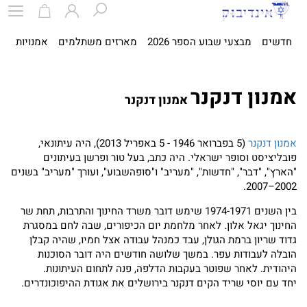
חדשים
מבצעי שבוע הספר 2026
מארזים משתלמים
אמנויות
ספ
אמנון דנקנר
אמנון דנקנר
אמנון דנקנר
(5 בפברואר 1946 - 5 באפריל 2013), היה עיתונאי,
פובליציסט וסופר ישראלי. היה כתב, בעל טור ופרשן בעיתונים
"הארץ", "דבר", "חדשות", "מעריב" ו"סופהשבוע", ועורך "מעריב" בשנים
2002–2007.
בין השנים 1974-1971 שימש דובר משרד החינוך והתרבות, תחת שר
החינוך יגאל אלון. לאחר מלחמת יום הכיפורים, שבה לחם במסגרת
גדוד שריון ברמת הגולן, עבד כמנהל עבודה אצל חמיו, שהיה קבלן
הובלה לעבודות עפר. במשך שלושה חודשים היה דובר הסוכנות
היהודית. לאחר שפוטר בעקבות הדלפה, פנה לתחום העיתונות.
יחד עם יוסי שריד הקים דנקנר בירושלים את אגודת ההיפוכונדרים.