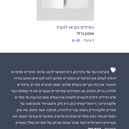
המילים נקראו להעיד
אמנון ברזל
דיגיטלי
40 ₪
משימת העל של אינדיבוק היא לאפשר לכמה שיותר סופרים וסופרות
להפיץ לעולם את הסיפורים והמסרים שלהם, לתת לקוראים חופש בחירה
והעשיר את כוח הקריאה בעולם שלהם. אנחנו אוהבים ספרים, סיפורים
ולמידה, בדיוק כמוכם, אנו מאמינים שסיפורים מעצבים את מי שאנחנו כבני
אדם ומילים יכולות להעצים ולשנות את העולם שסביבנו.קצת על ספרים
אלקטרוניים / דיגיטלייםאינדיבוק היא חלק אינטגראלי מהמהפכה של
ספרים אלקטרוניים בשפה עברית להורדה, מהפכה אשר פתחה את שוק
הספרים בפני המון סופרים וסופרות חדשים ומוכשרים ובעיקר חשפה את
הקוראים הישראלים לעוד מבחר עצום ומרתק של ספרים בשלל נושאים
קרא עוד
וז'אנרים.