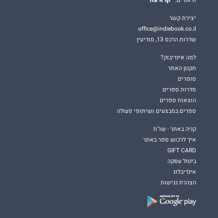
יצירת קשר
office@indiebook.co.il
שדרות הרכס 13, מודיעין
למה אינדיבוק?
תקנון האתר
סופרים
סדרות ספרים
הוצאות ספרים
ספרים במבצעים ושיתופי פעולה
קניה באתר - שו"ת
איך לרכוש ספר באתר
GIFT CARD
ביטול עסקה
אינדיבלוג
הצהרת נגישות