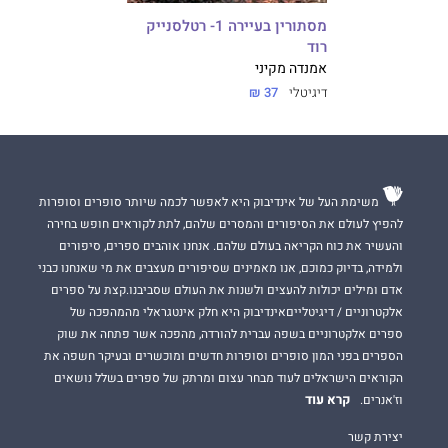
מסתורין בעיירה 1- רטלסנייק
רוד
אמנדה מקיני
דיגיטלי
37 ₪
משימת העל של אינדיבוק היא לאפשר לכמה שיותר סופרים וסופרות
להפיץ לעולם את הסיפורים והמסרים שלהם, לתת לקוראים חופש בחירה
והעשיר את כוח הקריאה בעולם שלהם. אנחנו אוהבים ספרים, סיפורים
ולמידה, בדיוק כמוכם, אנו מאמינים שסיפורים מעצבים את מי שאנחנו כבני
אדם ומילים יכולות להעצים ולשנות את העולם שסביבנו.קצת על ספרים
אלקטרוניים / דיגיטלייםאינדיבוק היא חלק אינטגראלי מהמהפכה של
ספרים אלקטרוניים בשפה עברית להורדה, מהפכה אשר פתחה את שוק
הספרים בפני המון סופרים וסופרות חדשים ומוכשרים ובעיקר חשפה את
הקוראים הישראלים לעוד מבחר עצום ומרתק של ספרים בשלל נושאים
קרא עוד
וז'אנרים.
יצירת קשר