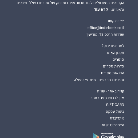
הקוראים הישראלים לעוד מבחר עצום ומרתק של ספרים בשלל נושאים
קרא עוד
וז'אנרים.
יצירת קשר
office@indiebook.co.il
שדרות הרכס 13, מודיעין
למה אינדיבוק?
תקנון האתר
סופרים
סדרות ספרים
הוצאות ספרים
ספרים במבצעים ושיתופי פעולה
קניה באתר - שו"ת
איך לרכוש ספר באתר
GIFT CARD
ביטול עסקה
אינדיבלוג
הצהרת נגישות