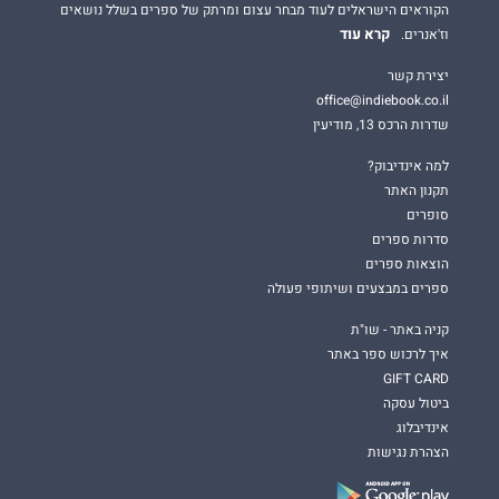
הקוראים הישראלים לעוד מבחר עצום ומרתק של ספרים בשלל נושאים
קרא עוד
וז'אנרים.
יצירת קשר
office@indiebook.co.il
שדרות הרכס 13, מודיעין
למה אינדיבוק?
תקנון האתר
סופרים
סדרות ספרים
הוצאות ספרים
ספרים במבצעים ושיתופי פעולה
קניה באתר - שו"ת
איך לרכוש ספר באתר
GIFT CARD
ביטול עסקה
אינדיבלוג
הצהרת נגישות