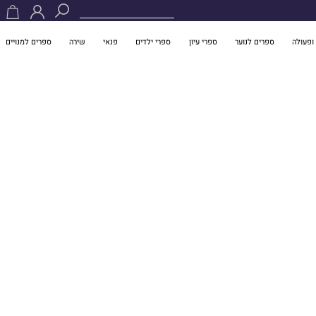
ופעולה
ספרים לנוער
ספרי עיון
ספרי ילדים
פנאי
שירה
ספרים למנויים