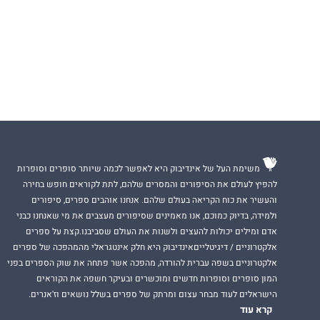
משימת העל של אינדיבוק היא לאפשר לכמה שיותר סופרים וסופרות
להפיץ לעולם את הסיפורים והמסרים שלהם, לתת לקוראים חופש בחירה
והעשיר את כוח הקריאה בעולם שלהם. אנחנו אוהבים ספרים, סיפורים
ולמידה, בדיוק כמוכם, אנו מאמינים שסיפורים מעצבים את מי שאנחנו כבני
אדם ומילים יכולות להעצים ולשנות את העולם שסביבנו.קצת על ספרים
אלקטרוניים / דיגיטלייםאינדיבוק היא חלק אינטגראלי מהמהפכה של ספרים
אלקטרוניים בשפה עברית להורדה, מהפכה אשר פתחה את שוק הספרים בפני
המון סופרים וסופרות חדשים ומוכשרים ובעיקר חשפה את הקוראים
הישראלים לעוד מבחר עצום ומרתק של ספרים בשלל נושאים וז'אנרים.
קרא עוד