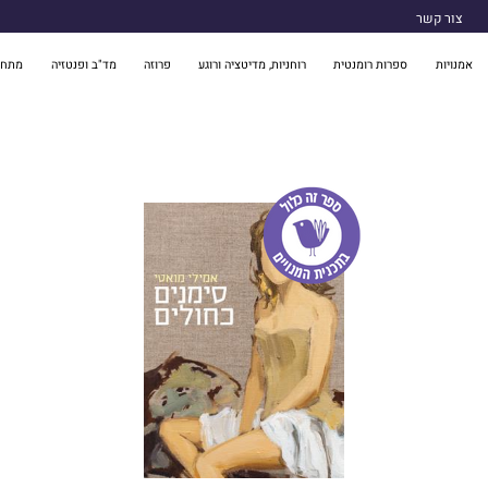
צור קשר
אמנויות
ספרות רומנטית
רוחניות, מדיטציה ורוגע
פרוזה
מד"ב ופנטזיה
מתח 