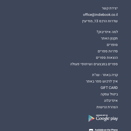
יצירת קשר
office@indiebook.co.il
שדרות הרכס 13, מודיעין
למה אינדיבוק?
תקנון האתר
סופרים
סדרות ספרים
הוצאות ספרים
ספרים במבצעים ושיתופי פעולה
קניה באתר - שו"ת
איך לרכוש ספר באתר
GIFT CARD
ביטול עסקה
אינדיבלוג
הצהרת נגישות