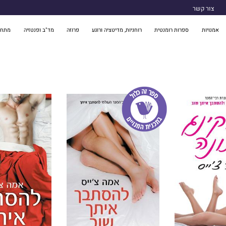
צור קשר
אמנויות
ספרות רומנטית
רוחניות, מדיטציה ורוגע
פרוזה
מד"ב ופנטזיה
מתח 