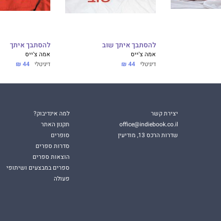
להסתבך איתך שוב
להסתבך איתך
אמה צ'ייס
אמה צ'ייס
דיגיטלי
44 ₪
דיגיטלי
44 ₪
יצירת קשר
למה אינדיבוק?
office@indiebook.co.il
תקנון האתר
שדרות הרכס 13, מודיעין
סופרים
סדרות ספרים
הוצאות ספרים
ספרים במבצעים ושיתופי
פעולה