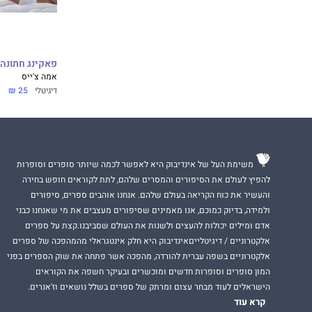
פאקינג חתונה
אמה צ'ייס
דיגיטלי
25 ₪
משימת העל של אינדיבוק היא לאפשר לכמה שיותר סופרים וסופרות
להפיץ לעולם את הסיפורים והמסרים שלהם, לתת לקוראים חופש בחירה
והעשיר את כוח הקריאה בעולם שלהם. אנחנו אוהבים ספרים, סיפורים
ולמידה, בדיוק כמוכם, אנו מאמינים שסיפורים מעצבים את מי שאנחנו כבני
אדם ומילים יכולות להעצים ולשנות את העולם שסביבנו.קצת על ספרים
אלקטרוניים / דיגיטלייםאינדיבוק היא חלק אינטגראלי מהמהפכה של ספרים
אלקטרוניים בשפה עברית להורדה, מהפכה אשר פתחה את שוק הספרים בפני
המון סופרים וסופרות חדשים ומוכשרים ובעיקר חשפה את הקוראים
הישראלים לעוד מבחר עצום ומרתק של ספרים בשלל נושאים וז'אנרים.
קרא עוד