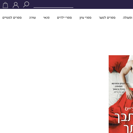
ופעולה
ספרים לנוער
ספרי עיון
ספרי ילדים
פנאי
שירה
ספרים למנויים