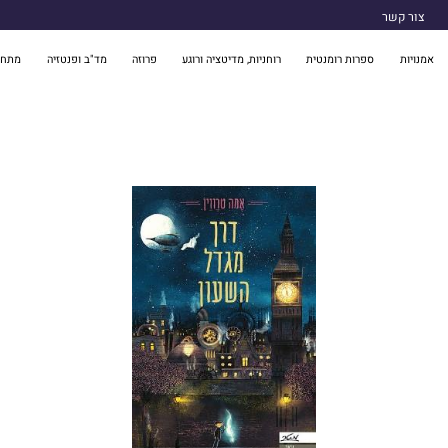
צור קשר
אמנויות
ספרות רומנטית
רוחניות, מדיטציה ורוגע
פרוזה
מד"ב ופנטזיה
מתח 