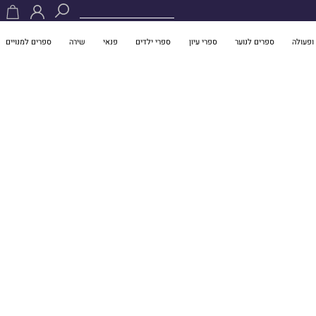
ופעולה
ספרים לנוער
ספרי עיון
ספרי ילדים
פנאי
שירה
ספרים למנויים