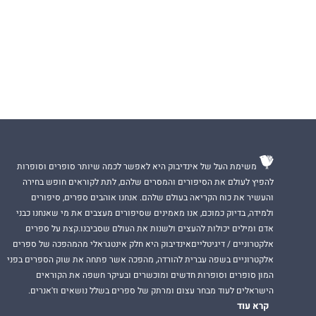
משימת העל של אינדיבוק היא לאפשר לכמה שיותר סופרים וסופרות
להפיץ לעולם את הסיפורים והמסרים שלהם, לתת לקוראים חופש בחירה
והעשיר את כוח הקריאה בעולם שלהם. אנחנו אוהבים ספרים, סיפורים
ולמידה, בדיוק כמוכם, אנו מאמינים שסיפורים מעצבים את מי שאנחנו כבני
אדם ומילים יכולות להעצים ולשנות את העולם שסביבנו.קצת על ספרים
אלקטרוניים / דיגיטלייםאינדיבוק היא חלק אינטגראלי מהמהפכה של ספרים
אלקטרוניים בשפה עברית להורדה, מהפכה אשר פתחה את שוק הספרים בפני
המון סופרים וסופרות חדשים ומוכשרים ובעיקר חשפה את הקוראים
הישראלים לעוד מבחר עצום ומרתק של ספרים בשלל נושאים וז'אנרים.
קרא עוד