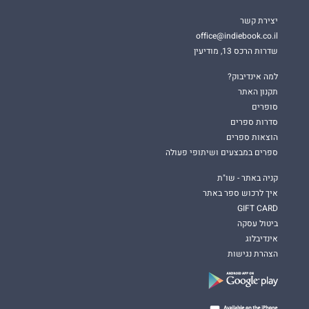
יצירת קשר
office@indiebook.co.il
שדרות הרכס 13, מודיעין
למה אינדיבוק?
תקנון האתר
סופרים
סדרות ספרים
הוצאות ספרים
ספרים במבצעים ושיתופי פעולה
קניה באתר - שו"ת
איך לרכוש ספר באתר
GIFT CARD
ביטול עסקה
אינדיבלוג
הצהרת נגישות