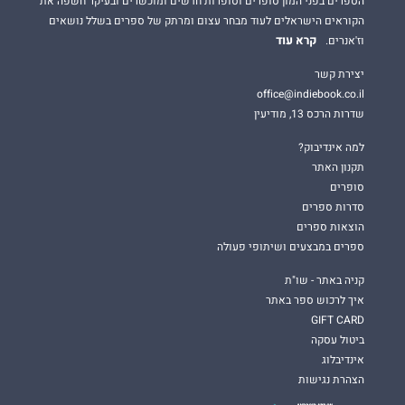
הספרים בפני המון סופרים וסופרות חדשים ומוכשרים ובעיקר חשפה את
הקוראים הישראלים לעוד מבחר עצום ומרתק של ספרים בשלל נושאים
קרא עוד
וז'אנרים.
יצירת קשר
office@indiebook.co.il
שדרות הרכס 13, מודיעין
למה אינדיבוק?
תקנון האתר
סופרים
סדרות ספרים
הוצאות ספרים
ספרים במבצעים ושיתופי פעולה
קניה באתר - שו"ת
איך לרכוש ספר באתר
GIFT CARD
ביטול עסקה
אינדיבלוג
הצהרת נגישות