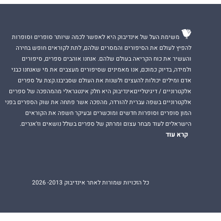
משימת העל של אינדיבוק היא לאפשר לכמה שיותר סופרים וסופרות
להפיץ לעולם את הסיפורים והמסרים שלהם, לתת לקוראים חופש בחירה
והעשיר את כוח הקריאה בעולם שלהם. אנחנו אוהבים ספרים, סיפורים
ולמידה, בדיוק כמוכם, אנו מאמינים שסיפורים מעצבים את מי שאנחנו כבני
אדם ומילים יכולות להעצים ולשנות את העולם שסביבנו.קצת על ספרים
אלקטרוניים / דיגיטלייםאינדיבוק היא חלק אינטגראלי מהמהפכה של ספרים
אלקטרוניים בשפה עברית להורדה, מהפכה אשר פתחה את שוק הספרים בפני
המון סופרים וסופרות חדשים ומוכשרים ובעיקר חשפה את הקוראים
הישראלים לעוד מבחר עצום ומרתק של ספרים בשלל נושאים וז'אנרים.
קרא עוד
כל הזכויות שמורות לאתר אינדיבוק 2013- 2026