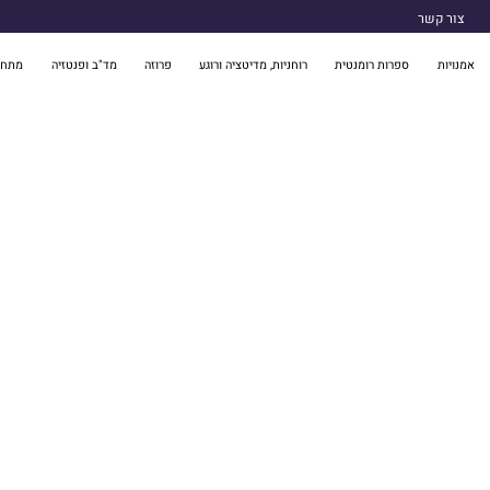
צור קשר
אמנויות
ספרות רומנטית
רוחניות, מדיטציה ורוגע
פרוזה
מד"ב ופנטזיה
מתח 