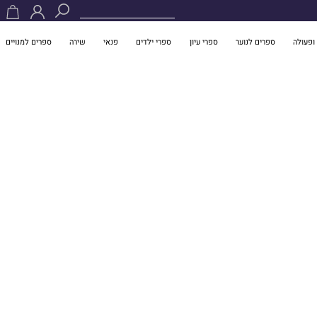
ופעולה
ספרים לנוער
ספרי עיון
ספרי ילדים
פנאי
שירה
ספרים למנויים