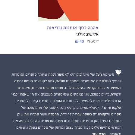
אהבה כסף אומנות ובריאות
אלישיב אילני
דיגיטלי
40 ₪
משימת העל של אינדיבוק היא לאפשר לכמה שיותר סופרים וסופרות
להפיץ לעולם את הסיפורים והמסרים שלהם, לתת לקוראים חופש בחירה
והעשיר את כוח הקריאה בעולם שלהם. אנחנו אוהבים ספרים, סיפורים
ולמידה, בדיוק כמוכם, אנו מאמינים שסיפורים מעצבים את מי שאנחנו כבני
אדם ומילים יכולות להעצים ולשנות את העולם שסביבנו.קצת על ספרים
אלקטרוניים / דיגיטלייםאינדיבוק היא חלק אינטגראלי מהמהפכה של
ספרים אלקטרוניים בשפה עברית להורדה, מהפכה אשר פתחה את שוק
הספרים בפני המון סופרים וסופרות חדשים ומוכשרים ובעיקר חשפה את
הקוראים הישראלים לעוד מבחר עצום ומרתק של ספרים בשלל נושאים
קרא עוד
וז'אנרים.