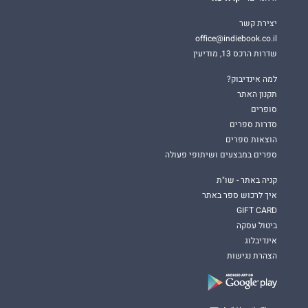
יצירת קשר
office@indiebook.co.il
שדרות הרכס 13, מודיעין
למה אינדיבוק?
תקנון האתר
סופרים
סדרות ספרים
הוצאות ספרים
ספרים במבצעים ושיתופי פעולה
קניה באתר - שו"ת
איך לרכוש ספר באתר
GIFT CARD
ביטול עסקה
אינדיבלוג
הצהרת נגישות