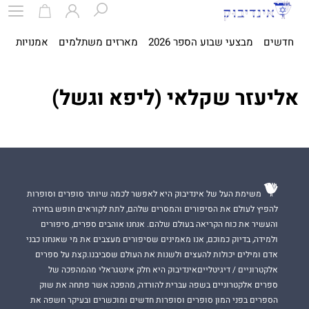
חדשים
מבצעי שבוע הספר 2026
מארזים משתלמים
אמנויות
ספ
אליעזר שקלאי (ליפא וגשל)
משימת העל של אינדיבוק היא לאפשר לכמה שיותר סופרים וסופרות
להפיץ לעולם את הסיפורים והמסרים שלהם, לתת לקוראים חופש בחירה
והעשיר את כוח הקריאה בעולם שלהם. אנחנו אוהבים ספרים, סיפורים
ולמידה, בדיוק כמוכם, אנו מאמינים שסיפורים מעצבים את מי שאנחנו כבני
אדם ומילים יכולות להעצים ולשנות את העולם שסביבנו.קצת על ספרים
אלקטרוניים / דיגיטלייםאינדיבוק היא חלק אינטגראלי מהמהפכה של
ספרים אלקטרוניים בשפה עברית להורדה, מהפכה אשר פתחה את שוק
הספרים בפני המון סופרים וסופרות חדשים ומוכשרים ובעיקר חשפה את