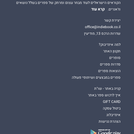
הקוראים הישראלים לעוד מבחר עצום ומרתק של ספרים בשלל נושאים
קרא עוד
וז'אנרים.
יצירת קשר
office@indiebook.co.il
שדרות הרכס 13, מודיעין
למה אינדיבוק?
תקנון האתר
סופרים
סדרות ספרים
הוצאות ספרים
ספרים במבצעים ושיתופי פעולה
קניה באתר - שו"ת
איך לרכוש ספר באתר
GIFT CARD
ביטול עסקה
אינדיבלוג
הצהרת נגישות