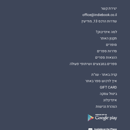
יצירת קשר
office@indiebook.co.il
שדרות הרכס 13, מודיעין
למה אינדיבוק?
תקנון האתר
סופרים
סדרות ספרים
הוצאות ספרים
ספרים במבצעים ושיתופי פעולה
קניה באתר - שו"ת
איך לרכוש ספר באתר
GIFT CARD
ביטול עסקה
אינדיבלוג
הצהרת נגישות