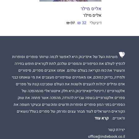
אליס מילר
אליס מילר
דיגיטלי
32 ₪
37 ₪
משימת העל של אינדיבוק היא לאפשר לכמה שיותר סופרים וסופרות
להפיץ לעולם את הסיפורים והמסרים שלהם, לתת לקוראים חופש בחירה
והעשיר את כוח הקריאה בעולם שלהם. אנחנו אוהבים ספרים, סיפורים
ולמידה, בדיוק כמוכם, אנו מאמינים שסיפורים מעצבים את מי שאנחנו כבני
אדם ומילים יכולות להעצים ולשנות את העולם שסביבנו.קצת על ספרים
אלקטרוניים / דיגיטלייםאינדיבוק היא חלק אינטגראלי מהמהפכה של
ספרים אלקטרוניים בשפה עברית להורדה, מהפכה אשר פתחה את שוק
הספרים בפני המון סופרים וסופרות חדשים ומוכשרים ובעיקר חשפה את
הקוראים הישראלים לעוד מבחר עצום ומרתק של ספרים בשלל נושאים
קרא עוד
וז'אנרים.
יצירת קשר
office@indiebook.co.il