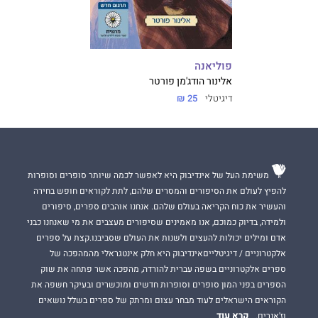
פוליאנה
אלינור הודג'מן פורטר
דיגיטלי
25 ₪
משימת העל של אינדיבוק היא לאפשר לכמה שיותר סופרים וסופרות
להפיץ לעולם את הסיפורים והמסרים שלהם, לתת לקוראים חופש בחירה
והעשיר את כוח הקריאה בעולם שלהם. אנחנו אוהבים ספרים, סיפורים
ולמידה, בדיוק כמוכם, אנו מאמינים שסיפורים מעצבים את מי שאנחנו כבני
אדם ומילים יכולות להעצים ולשנות את העולם שסביבנו.קצת על ספרים
אלקטרוניים / דיגיטלייםאינדיבוק היא חלק אינטגראלי מהמהפכה של
ספרים אלקטרוניים בשפה עברית להורדה, מהפכה אשר פתחה את שוק
הספרים בפני המון סופרים וסופרות חדשים ומוכשרים ובעיקר חשפה את
הקוראים הישראלים לעוד מבחר עצום ומרתק של ספרים בשלל נושאים
קרא עוד
וז'אנרים.