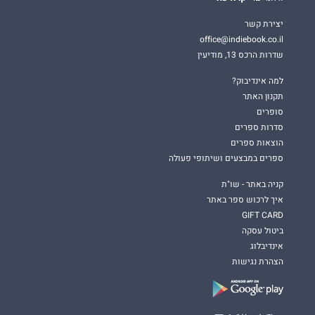
יצירת קשר
office@indiebook.co.il
שדרות הרכס 13, מודיעין
למה אינדיבוק?
תקנון האתר
סופרים
סדרות ספרים
הוצאות ספרים
ספרים במבצעים ושיתופי פעולה
קניה באתר - שו"ת
איך לרכוש ספר באתר
GIFT CARD
ביטול עסקה
אינדיבלוג
הצהרת נגישות