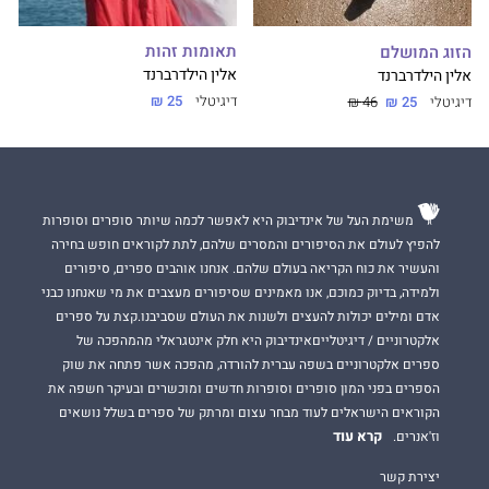
תאומות זהות
הזוג המושלם
אלין הילדרברנד
אלין הילדרברנד
דיגיטלי
25 ₪
דיגיטלי
25 ₪
46 ₪
משימת העל של אינדיבוק היא לאפשר לכמה שיותר סופרים וסופרות
להפיץ לעולם את הסיפורים והמסרים שלהם, לתת לקוראים חופש בחירה
והעשיר את כוח הקריאה בעולם שלהם. אנחנו אוהבים ספרים, סיפורים
ולמידה, בדיוק כמוכם, אנו מאמינים שסיפורים מעצבים את מי שאנחנו כבני
אדם ומילים יכולות להעצים ולשנות את העולם שסביבנו.קצת על ספרים
אלקטרוניים / דיגיטלייםאינדיבוק היא חלק אינטגראלי מהמהפכה של
ספרים אלקטרוניים בשפה עברית להורדה, מהפכה אשר פתחה את שוק
הספרים בפני המון סופרים וסופרות חדשים ומוכשרים ובעיקר חשפה את
הקוראים הישראלים לעוד מבחר עצום ומרתק של ספרים בשלל נושאים
קרא עוד
וז'אנרים.
יצירת קשר