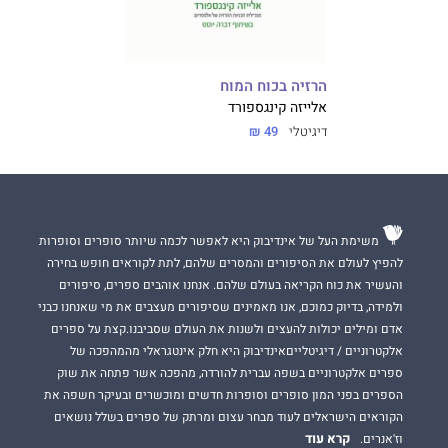
הרזיה בכוח המוח
אלייזה קינגספורד
דיגיטלי
49 ₪
משימת העל של אינדיבוק היא לאפשר לכמה שיותר סופרים וסופרות
להפיץ לעולם את הסיפורים והמסרים שלהם, לתת לקוראים חופש בחירה
והעשיר את כוח הקריאה בעולם שלהם. אנחנו אוהבים ספרים, סיפורים
ולמידה, בדיוק כמוכם, אנו מאמינים שסיפורים מעצבים את מי שאנחנו כבני
אדם ומילים יכולות להעצים ולשנות את העולם שסביבנו.קצת על ספרים
אלקטרוניים / דיגיטלייםאינדיבוק היא חלק אינטגראלי מהמהפכה של
ספרים אלקטרוניים בשפה עברית להורדה, מהפכה אשר פתחה את שוק
הספרים בפני המון סופרים וסופרות חדשים ומוכשרים ובעיקר חשפה את
הקוראים הישראלים לעוד מבחר עצום ומרתק של ספרים בשלל נושאים
קרא עוד
וז'אנרים.