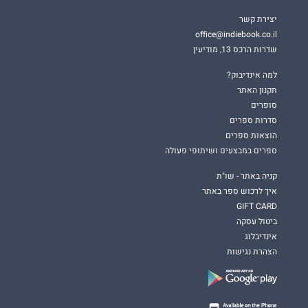
יצירת קשר
office@indiebook.co.il
שדרות הרכס 13, מודיעין
למה אינדיבוק?
תקנון האתר
סופרים
סדרות ספרים
הוצאות ספרים
ספרים במבצעים ושיתופי פעולה
קניה באתר - שו"ת
איך לרכוש ספר באתר
GIFT CARD
ביטול עסקה
אינדיבלוג
הצהרת נגישות