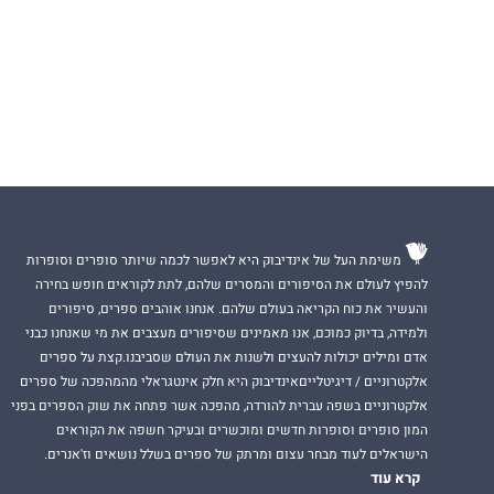
משימת העל של אינדיבוק היא לאפשר לכמה שיותר סופרים וסופרות
להפיץ לעולם את הסיפורים והמסרים שלהם, לתת לקוראים חופש בחירה
והעשיר את כוח הקריאה בעולם שלהם. אנחנו אוהבים ספרים, סיפורים
ולמידה, בדיוק כמוכם, אנו מאמינים שסיפורים מעצבים את מי שאנחנו כבני
אדם ומילים יכולות להעצים ולשנות את העולם שסביבנו.קצת על ספרים
אלקטרוניים / דיגיטלייםאינדיבוק היא חלק אינטגראלי מהמהפכה של ספרים
אלקטרוניים בשפה עברית להורדה, מהפכה אשר פתחה את שוק הספרים בפני
המון סופרים וסופרות חדשים ומוכשרים ובעיקר חשפה את הקוראים
הישראלים לעוד מבחר עצום ומרתק של ספרים בשלל נושאים וז'אנרים.
קרא עוד