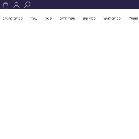
ופעולה
ספרים לנוער
ספרי עיון
ספרי ילדים
פנאי
שירה
ספרים למנויים