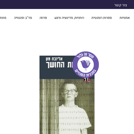
צור קשר
אמנויות
ספרות רומנטית
רוחניות, מדיטציה ורוגע
פרוזה
מד"ב ופנטזיה
מתח 