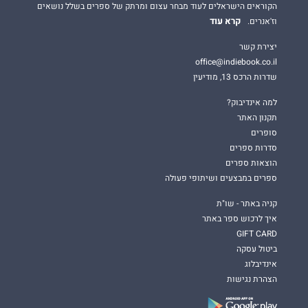
הקוראים הישראלים לעוד מבחר עצום ומרתק של ספרים בשלל נושאים
קרא עוד
וז'אנרים.
יצירת קשר
office@indiebook.co.il
שדרות הרכס 13, מודיעין
למה אינדיבוק?
תקנון האתר
סופרים
סדרות ספרים
הוצאות ספרים
ספרים במבצעים ושיתופי פעולה
קניה באתר - שו"ת
איך לרכוש ספר באתר
GIFT CARD
ביטול עסקה
אינדיבלוג
הצהרת נגישות