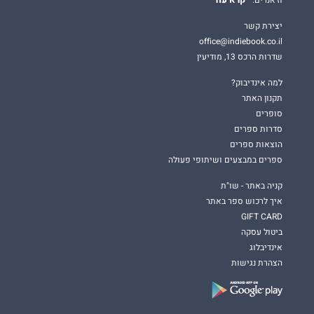
קרא עוד
וז'אנרים.
יצירת קשר
office@indiebook.co.il
שדרות הרכס 13, מודיעין
למה אינדיבוק?
תקנון האתר
סופרים
סדרות ספרים
הוצאות ספרים
ספרים במבצעים ושיתופי פעולה
קניה באתר - שו"ת
איך לרכוש ספר באתר
GIFT CARD
ביטול עסקה
אינדיבלוג
הצהרת נגישות