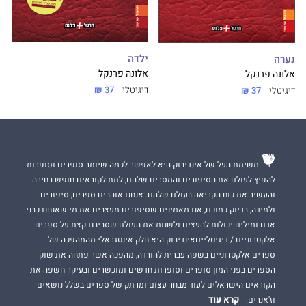
ילדה
נערה
אלונה פרנקל
אלונה פרנקל
דיגיטלי
37 ₪
דיגיטלי
37 ₪
משימת העל של אינדיבוק היא לאפשר לכמה שיותר סופרים וסופרות
להפיץ לעולם את הסיפורים והמסרים שלהם, לתת לקוראים חופש בחירה
והעשיר את כוח הקריאה בעולם שלהם. אנחנו אוהבים ספרים, סיפורים
ולמידה, בדיוק כמוכם, אנו מאמינים שסיפורים מעצבים את מי שאנחנו כבני
אדם ומילים יכולות להעצים ולשנות את העולם שסביבנו.קצת על ספרים
אלקטרוניים / דיגיטלייםאינדיבוק היא חלק אינטגראלי מהמהפכה של
ספרים אלקטרוניים בשפה עברית להורדה, מהפכה אשר פתחה את שוק
הספרים בפני המון סופרים וסופרות חדשים ומוכשרים ובעיקר חשפה את
הקוראים הישראלים לעוד מבחר עצום ומרתק של ספרים בשלל נושאים
קרא עוד
וז'אנרים.