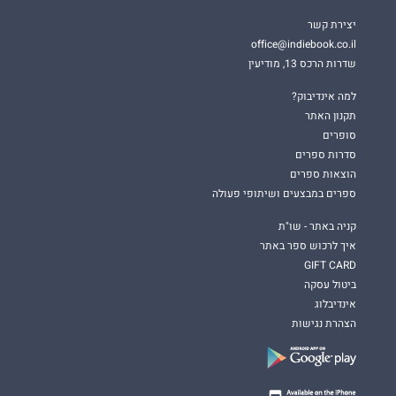
יצירת קשר
office@indiebook.co.il
שדרות הרכס 13, מודיעין
למה אינדיבוק?
תקנון האתר
סופרים
סדרות ספרים
הוצאות ספרים
ספרים במבצעים ושיתופי פעולה
קניה באתר - שו"ת
איך לרכוש ספר באתר
GIFT CARD
ביטול עסקה
אינדיבלוג
הצהרת נגישות