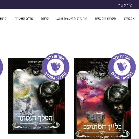
צור קשר
אמנויות
ספרות רומנטית
רוחניות, מדיטציה ורוגע
פרוזה
מד"ב ופנטזיה
מתח 