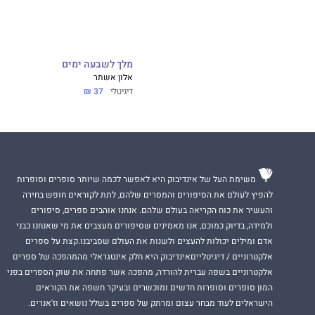
מלך לשבעה ימים
אלון אשתר
דיגיטלי
37 ₪
משימת העל של אינדיבוק היא לאפשר לכמה שיותר סופרים וסופרות
להפיץ לעולם את הסיפורים והמסרים שלהם, לתת לקוראים חופש בחירה
והעשיר את כוח הקריאה בעולם שלהם. אנחנו אוהבים ספרים, סיפורים
ולמידה, בדיוק כמוכם, אנו מאמינים שסיפורים מעצבים את מי שאנחנו כבני
אדם ומילים יכולות להעצים ולשנות את העולם שסביבנו.קצת על ספרים
אלקטרוניים / דיגיטלייםאינדיבוק היא חלק אינטגראלי מהמהפכה של ספרים
אלקטרוניים בשפה עברית להורדה, מהפכה אשר פתחה את שוק הספרים בפני
המון סופרים וסופרות חדשים ומוכשרים ובעיקר חשפה את הקוראים
הישראלים לעוד מבחר עצום ומרתק של ספרים בשלל נושאים וז'אנרים.