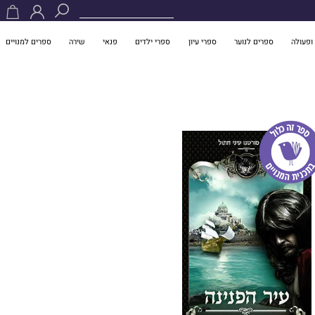
ופעולה
ספרים לנוער
ספרי עיון
ספרי ילדים
פנאי
שירה
ספרים למנויים