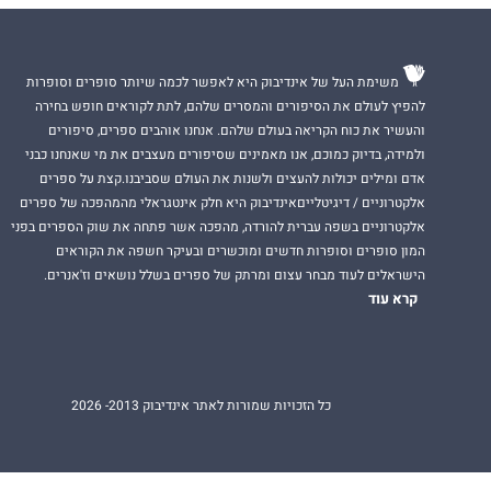
משימת העל של אינדיבוק היא לאפשר לכמה שיותר סופרים וסופרות
להפיץ לעולם את הסיפורים והמסרים שלהם, לתת לקוראים חופש בחירה
והעשיר את כוח הקריאה בעולם שלהם. אנחנו אוהבים ספרים, סיפורים
ולמידה, בדיוק כמוכם, אנו מאמינים שסיפורים מעצבים את מי שאנחנו כבני
אדם ומילים יכולות להעצים ולשנות את העולם שסביבנו.קצת על ספרים
אלקטרוניים / דיגיטלייםאינדיבוק היא חלק אינטגראלי מהמהפכה של ספרים
אלקטרוניים בשפה עברית להורדה, מהפכה אשר פתחה את שוק הספרים בפני
המון סופרים וסופרות חדשים ומוכשרים ובעיקר חשפה את הקוראים
הישראלים לעוד מבחר עצום ומרתק של ספרים בשלל נושאים וז'אנרים.
קרא עוד
כל הזכויות שמורות לאתר אינדיבוק 2013- 2026