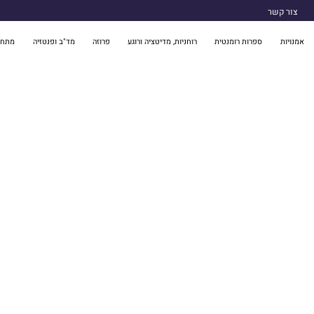
צור קשר
אמנויות
ספרות רומנטית
רוחניות, מדיטציה ורוגע
פרוזה
מד"ב ופנטזיה
מתח 