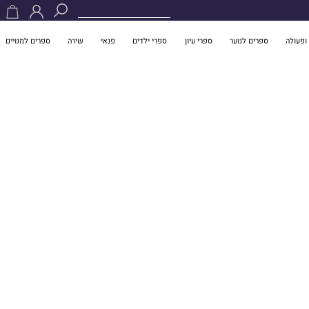
ופעולה
ספרים לנוער
ספרי עיון
ספרי ילדים
פנאי
שירה
ספרים למנויים