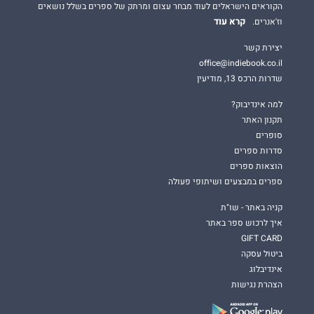
הקוראים הישראלים לעוד מבחר עצום ומרתק של ספרים בשלל נושאים
קרא עוד
וז'אנרים.
יצירת קשר
office@indiebook.co.il
שדרות הרכס 13, מודיעין
למה אינדיבוק?
תקנון האתר
סופרים
סדרות ספרים
הוצאות ספרים
ספרים במבצעים ושיתופי פעולה
קניה באתר - שו"ת
איך לרכוש ספר באתר
GIFT CARD
ביטול עסקה
אינדיבלוג
הצהרת נגישות