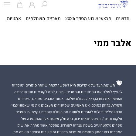
חדשים
מבצעי שבוע הספר 2026
מארזים משתלמים
אמנויות
ספ
אלבר ממי
משימת העל של אינדיבוק היא לאפשר לכמה שיותר סופרים וסופרות
להפיץ לעולם את הסיפורים והמסרים שלהם, לתת לקוראים חופש בחירה
והעשיר את כוח הקריאה בעולם שלהם. אנחנו אוהבים ספרים, סיפורים
ולמידה, בדיוק כמוכם, אנו מאמינים שסיפורים מעצבים את מי שאנחנו כבני
אדם ומילים יכולות להעצים ולשנות את העולם שסביבנו.קצת על ספרים
אלקטרוניים / דיגיטלייםאינדיבוק היא חלק אינטגראלי מהמהפכה של
ספרים אלקטרוניים בשפה עברית להורדה, מהפכה אשר פתחה את שוק
הספרים בפני המון סופרים וסופרות חדשים ומוכשרים ובעיקר חשפה את