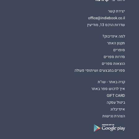
יצירת קשר
office@indiebook.co.il
שדרות הרכס 13, מודיעין
למה אינדיבוק?
תקנון האתר
סופרים
סדרות ספרים
הוצאות ספרים
ספרים במבצעים ושיתופי פעולה
קניה באתר - שו"ת
איך לרכוש ספר באתר
GIFT CARD
ביטול עסקה
אינדיבלוג
הצהרת נגישות