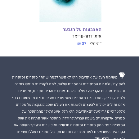
האצבעות על הגבעה
איתן דרור-פריאר
דיגיטלי
37 ₪
משימת העל של אינדיבוק היא לאפשר לכמה שיותר סופרים וסופרות
להפיץ לעולם את הסיפורים והמסרים שלהם, לתת לקוראים חופש בחירה
והעשיר את כוח הקריאה בעולם שלהם. אנחנו אוהבים ספרים, סיפורים
ולמידה, בדיוק כמוכם, אנו מאמינים שסיפורים מעצבים את מי שאנחנו כבני
אדם ומילים יכולות להעצים ולשנות את העולם שסביבנו.קצת על ספרים
אלקטרוניים / דיגיטלייםאינדיבוק היא חלק אינטגראלי מהמהפכה של
ספרים אלקטרוניים בשפה עברית להורדה, מהפכה אשר פתחה את שוק
הספרים בפני המון סופרים וסופרות חדשים ומוכשרים ובעיקר חשפה את
הקוראים הישראלים לעוד מבחר עצום ומרתק של ספרים בשלל נושאים
קרא עוד
וז'אנרים.