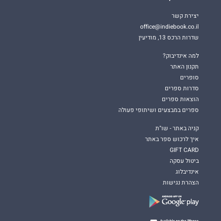
יצירת קשר
office@indiebook.co.il
שדרות הרכס 13, מודיעין
למה אינדיבוק?
תקנון האתר
סופרים
סדרות ספרים
הוצאות ספרים
ספרים במבצעים ושיתופי פעולה
קניה באתר - שו"ת
איך לרכוש ספר באתר
GIFT CARD
ביטול עסקה
אינדיבלוג
הצהרת נגישות