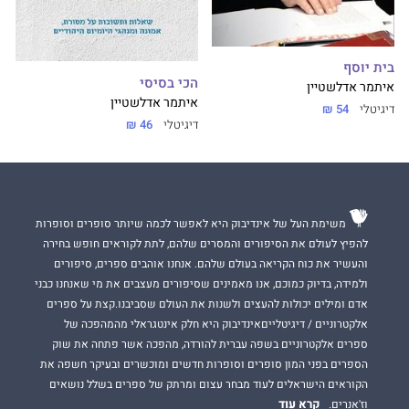
בית יוסף
הכי בסיסי
איתמר אדלשטיין
איתמר אדלשטיין
דיגיטלי
54 ₪
דיגיטלי
46 ₪
משימת העל של אינדיבוק היא לאפשר לכמה שיותר סופרים וסופרות
להפיץ לעולם את הסיפורים והמסרים שלהם, לתת לקוראים חופש בחירה
והעשיר את כוח הקריאה בעולם שלהם. אנחנו אוהבים ספרים, סיפורים
ולמידה, בדיוק כמוכם, אנו מאמינים שסיפורים מעצבים את מי שאנחנו כבני
אדם ומילים יכולות להעצים ולשנות את העולם שסביבנו.קצת על ספרים
אלקטרוניים / דיגיטלייםאינדיבוק היא חלק אינטגראלי מהמהפכה של
ספרים אלקטרוניים בשפה עברית להורדה, מהפכה אשר פתחה את שוק
הספרים בפני המון סופרים וסופרות חדשים ומוכשרים ובעיקר חשפה את
הקוראים הישראלים לעוד מבחר עצום ומרתק של ספרים בשלל נושאים
קרא עוד
וז'אנרים.