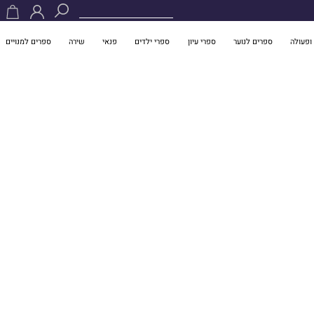
ופעולה
ספרים לנוער
ספרי עיון
ספרי ילדים
פנאי
שירה
ספרים למנויים