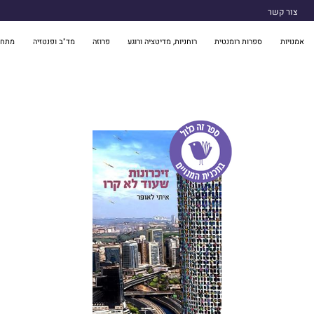
צור קשר
אמנויות
ספרות רומנטית
רוחניות, מדיטציה ורוגע
פרוזה
מד"ב ופנטזיה
מתח 