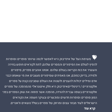
משימת העל של אינדיבוק היא לאפשר לכמה שיותר סופרים וסופרות
להפיץ לעולם את הסיפורים והמסרים שלהם, לתת לקוראים חופש בחירה
והעשיר את כוח הקריאה בעולם שלהם. אנחנו אוהבים ספרים, סיפורים
ולמידה, בדיוק כמוכם, אנו מאמינים שסיפורים מעצבים את מי שאנחנו כבני
אדם ומילים יכולות להעצים ולשנות את העולם שסביבנו.קצת על ספרים
אלקטרוניים / דיגיטלייםאינדיבוק היא חלק אינטגראלי מהמהפכה של ספרים
אלקטרוניים בשפה עברית להורדה, מהפכה אשר פתחה את שוק הספרים בפני
המון סופרים וסופרות חדשים ומוכשרים ובעיקר חשפה את הקוראים
הישראלים לעוד מבחר עצום ומרתק של ספרים בשלל נושאים וז'אנרים.
קרא עוד