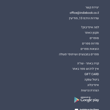
יצירת קשר
office@indiebook.co.il
שדרות הרכס 13, מודיעין
למה אינדיבוק?
תקנון האתר
סופרים
סדרות ספרים
הוצאות ספרים
ספרים במבצעים ושיתופי פעולה
קניה באתר - שו"ת
איך לרכוש ספר באתר
GIFT CARD
ביטול עסקה
אינדיבלוג
הצהרת נגישות