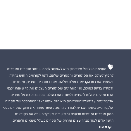
משימת העל של אינדיבוק היא לאפשר לכמה שיותר סופרים וסופרות
להפיץ לעולם את הסיפורים והמסרים שלהם, לתת לקוראים חופש בחירה
והעשיר את כוח הקריאה בעולם שלהם. אנחנו אוהבים ספרים, סיפורים
ולמידה, בדיוק כמוכם, אנו מאמינים שסיפורים מעצבים את מי שאנחנו כבני
אדם ומילים יכולות להעצים ולשנות את העולם שסביבנו.קצת על ספרים
אלקטרוניים / דיגיטלייםאינדיבוק היא חלק אינטגראלי מהמהפכה של ספרים
אלקטרוניים בשפה עברית להורדה, מהפכה אשר פתחה את שוק הספרים בפני
המון סופרים וסופרות חדשים ומוכשרים ובעיקר חשפה את הקוראים
הישראלים לעוד מבחר עצום ומרתק של ספרים בשלל נושאים וז'אנרים.
קרא עוד