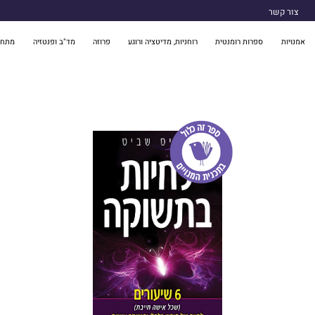
צור קשר
אמנויות
ספרות רומנטית
רוחניות, מדיטציה ורוגע
פרוזה
מד"ב ופנטזיה
מתח 