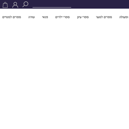
ופעולה
ספרים לנוער
ספרי עיון
ספרי ילדים
פנאי
שירה
ספרים למנויים