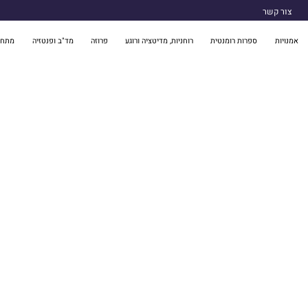
צור קשר
אמנויות
ספרות רומנטית
רוחניות, מדיטציה ורוגע
פרוזה
מד"ב ופנטזיה
מתח 