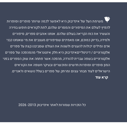
משימת העל של אינדיבוק היא לאפשר לכמה שיותר סופרים וסופרות
להפיץ לעולם את הסיפורים והמסרים שלהם, לתת לקוראים חופש בחירה
והעשיר את כוח הקריאה בעולם שלהם. אנחנו אוהבים ספרים, סיפורים
ולמידה, בדיוק כמוכם, אנו מאמינים שסיפורים מעצבים את מי שאנחנו כבני
אדם ומילים יכולות להעצים ולשנות את העולם שסביבנו.קצת על ספרים
אלקטרוניים / דיגיטלייםאינדיבוק היא חלק אינטגראלי מהמהפכה של ספרים
אלקטרוניים בשפה עברית להורדה, מהפכה אשר פתחה את שוק הספרים בפני
המון סופרים וסופרות חדשים ומוכשרים ובעיקר חשפה את הקוראים
הישראלים לעוד מבחר עצום ומרתק של ספרים בשלל נושאים וז'אנרים.
קרא עוד
כל הזכויות שמורות לאתר אינדיבוק 2013- 2026