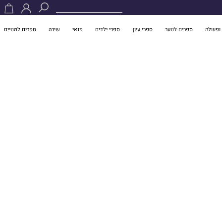
ופעולה
ספרים לנוער
ספרי עיון
ספרי ילדים
פנאי
שירה
ספרים למנויים