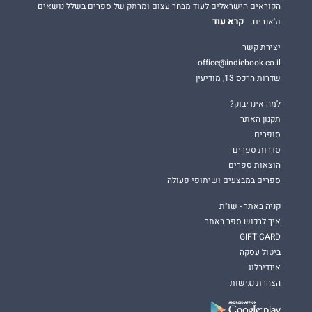
הקוראים הישראלים לעוד מבחר עצום ומרתק של ספרים בשלל נושאים
קרא עוד
וז'אנרים.
יצירת קשר
office@indiebook.co.il
שדרות הרכס 13, מודיעין
למה אינדיבוק?
תקנון האתר
סופרים
סדרות ספרים
הוצאות ספרים
ספרים במבצעים ושיתופי פעולה
קניה באתר - שו"ת
איך לרכוש ספר באתר
GIFT CARD
ביטול עסקה
אינדיבלוג
הצהרת נגישות