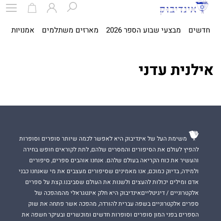
חדשים
מבצעי שבוע הספר 2026
מארזים משתלמים
אמנויות
ספ
אילנית עדני
משימת העל של אינדיבוק היא לאפשר לכמה שיותר סופרים וסופרות
להפיץ לעולם את הסיפורים והמסרים שלהם, לתת לקוראים חופש בחירה
והעשיר את כוח הקריאה בעולם שלהם. אנחנו אוהבים ספרים, סיפורים
ולמידה, בדיוק כמוכם, אנו מאמינים שסיפורים מעצבים את מי שאנחנו כבני
אדם ומילים יכולות להעצים ולשנות את העולם שסביבנו.קצת על ספרים
אלקטרוניים / דיגיטלייםאינדיבוק היא חלק אינטגראלי מהמהפכה של
ספרים אלקטרוניים בשפה עברית להורדה, מהפכה אשר פתחה את שוק
הספרים בפני המון סופרים וסופרות חדשים ומוכשרים ובעיקר חשפה את