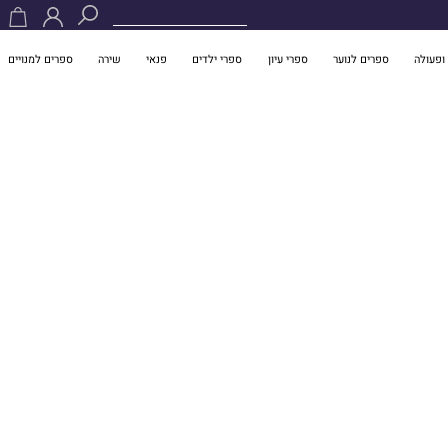
ופעולה
ספרים לנוער
ספרי עיון
ספרי ילדים
פנאי
שירה
ספרים למנויים