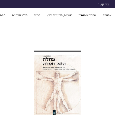
צור קשר
אמנויות
ספרות רומנטית
רוחניות, מדיטציה ורוגע
פרוזה
מד"ב ופנטזיה
מתח 