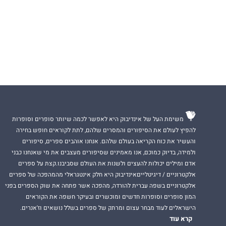
משימת העל של אינדיבוק היא לאפשר לכמה שיותר סופרים וסופרות
להפיץ לעולם את הסיפורים והמסרים שלהם, לתת לקוראים חופש בחירה
והעשיר את כוח הקריאה בעולם שלהם. אנחנו אוהבים ספרים, סיפורים
ולמידה, בדיוק כמוכם, אנו מאמינים שסיפורים מעצבים את מי שאנחנו כבני
אדם ומילים יכולות להעצים ולשנות את העולם שסביבנו.קצת על ספרים
אלקטרוניים / דיגיטלייםאינדיבוק היא חלק אינטגראלי מהמהפכה של ספרים
אלקטרוניים בשפה עברית להורדה, מהפכה אשר פתחה את שוק הספרים בפני
המון סופרים וסופרות חדשים ומוכשרים ובעיקר חשפה את הקוראים
הישראלים לעוד מבחר עצום ומרתק של ספרים בשלל נושאים וז'אנרים.
קרא עוד